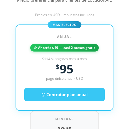
Precios en USD · Impuestos incluidos
MÁS ELEGIDO
ANUAL
🎉 Ahorrás $19 — casi 2 meses gratis
$114 si pagaras mes a mes
95
$
pago único anual · USD
Contratar plan anual
MENSUAL
$
.50