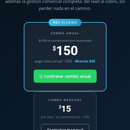
además la gestión comercial completa: del lead al cobro, sin
perder nada en el camino.
MÁS ELEGIDO
COMBO ANUAL
$198 si comprarás por separado
150
$
pago único anual · USD ·
Ahorrás $48
Contratar combo anual
COMBO MENSUAL
15
$
por mes · sin permanencia · USD
Contratar mensual