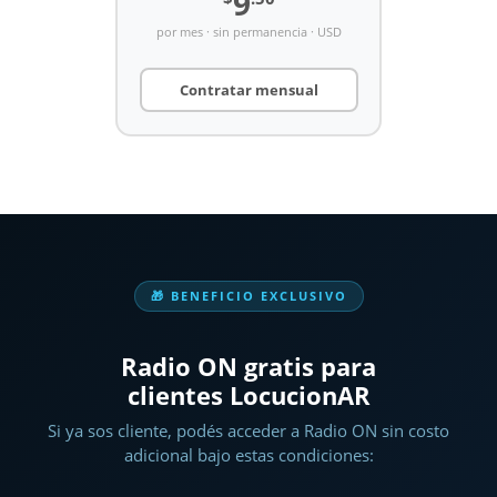
9
por mes · sin permanencia · USD
Contratar mensual
🎁 BENEFICIO EXCLUSIVO
Radio ON gratis para
clientes LocucionAR
Si ya sos cliente, podés acceder a Radio ON sin costo
adicional bajo estas condiciones: