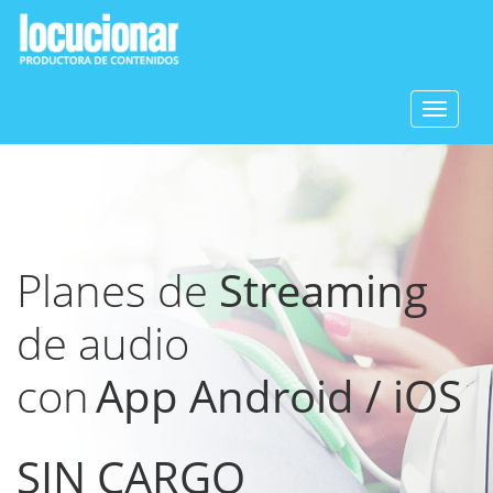
Toggle
navigat
Planes de
Streaming
de audio
con
App Android / iOS
SIN CARGO