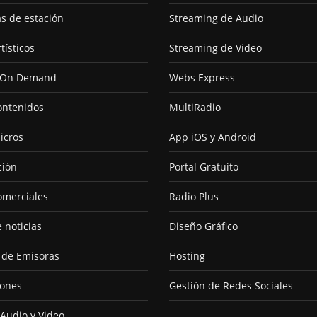
as de estación
Streaming de Audio
tísticos
Streaming de Video
 On Demand
Webs Express
ontenidos
MultiRadio
icros
App iOS y Android
ción
Portal Gratuito
omerciales
Radio Plus
 noticias
Diseño Gráfico
 de Emisoras
Hosting
ones
Gestión de Redes Sociales
 Audio y Video